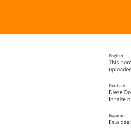
English
This dom
uploaded
Deutsch
Diese Do
Inhalte h
Español
Esta pág