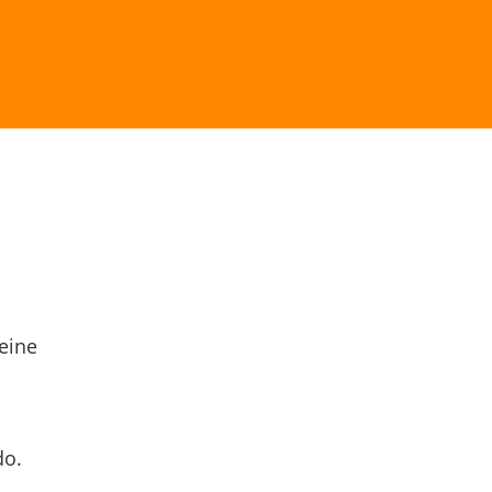
eine
do.